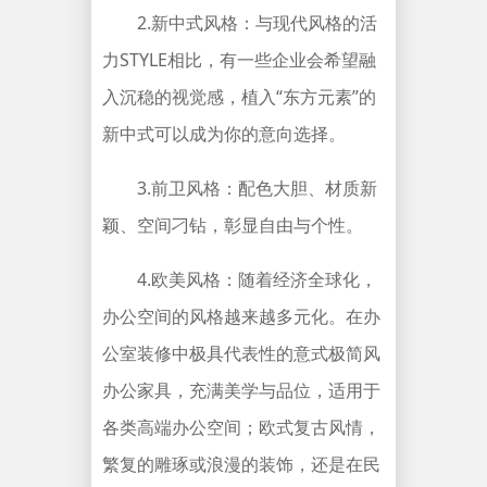
2.新中式风格：与现代风格的活
力STYLE相比，有一些企业会希望融
入沉稳的视觉感，植入“东方元素”的
新中式可以成为你的意向选择。
3.前卫风格：配色大胆、材质新
颖、空间刁钻，彰显自由与个性。
4.欧美风格：随着经济全球化，
办公空间的风格越来越多元化。在办
公室装修中极具代表性的意式极简风
办公家具，充满美学与品位，适用于
各类高端办公空间；欧式复古风情，
繁复的雕琢或浪漫的装饰，还是在民