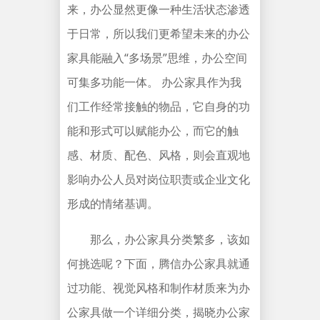
来，办公显然更像一种生活状态渗透
于日常，所以我们更希望未来的办公
家具能融入“多场景”思维，办公空间
可集多功能一体。 办公家具作为我
们工作经常接触的物品，它自身的功
能和形式可以赋能办公，而它的触
感、材质、配色、风格，则会直观地
影响办公人员对岗位职责或企业文化
形成的情绪基调。
那么，办公家具分类繁多，该如
何挑选呢？下面，腾信办公家具就通
过功能、视觉风格和制作材质来为办
公家具做一个详细分类，揭晓办公家