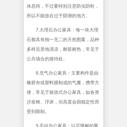
休息间，不过要特别注意防虫防蛀，
所以不能放在过于阴潮的地方。
7.大理石办公家具：每一块大理
石都具有独一无二的天然图案，品种
多样且质地清凉，耐脏耐热，常见于
公共场合的接待处。
8.充气办公家具：主要构件是由
橡胶布或塑料膜制成的气囊，携带方
便，常见于旅游式办公家具，如各类
沙发椅、浮床，但高度会因稳定性而
受到限制。
9.毛毡办公家具：以可降解的聚