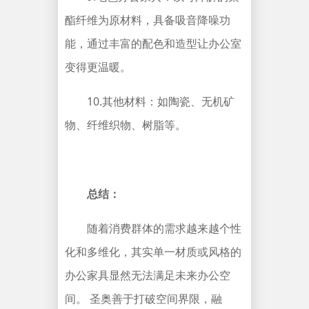
酯纤维为原材料，具备吸音降噪功
能，通过丰富的配色和造型让办公室
变得更温暖。
10.其他材料：如陶瓷、无机矿
物、纤维织物、树脂等。
总结：
随着消费群体的需求越来越个性
化和多维化，其实单一材质或风格的
办公家具显然无法满足未来办公空
间。 圣奥善于打破空间界限，融