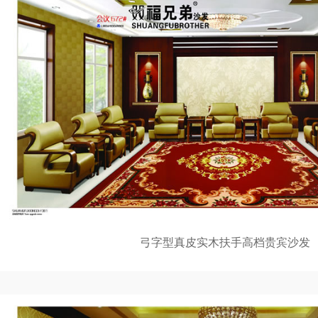
弓字型真皮实木扶手高档贵宾沙发