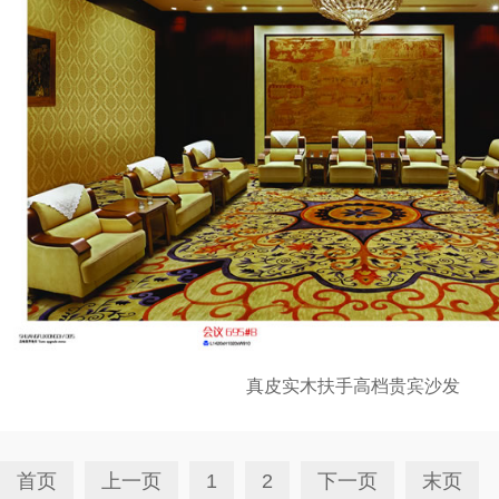
真皮实木扶手高档贵宾沙发
首页
上一页
1
2
下一页
末页