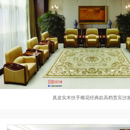
真皮实木扶手雕花经典款高档贵宾沙